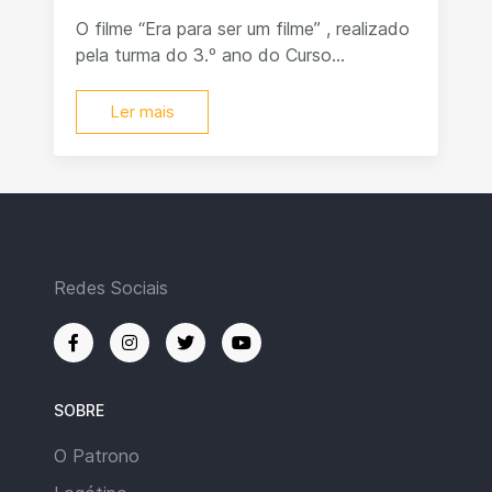
O filme “Era para ser um filme” , realizado
pela turma do 3.º ano do Curso...
Ler mais
Redes Sociais
SOBRE
O Patrono