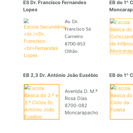
ES Dr. Francisco Fernandes
EB do 1º C
Lopes
Moncarap
Av. Dr.
Francisco Sá
Carneiro
8700-853
Olhão
EB 2,3 Dr. António João Eusébio
EB do 1º C
Avenida D. M.ª
Rosa Dias
8700-082
Moncarapacho