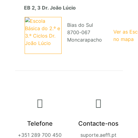
EB 2, 3 Dr. João Lúcio
Bias do Sul
Ver as Es
8700-067
no mapa
Moncarapacho
Telefone
Contacte-nos
+351 289 700 450
suporte.aeffl.pt