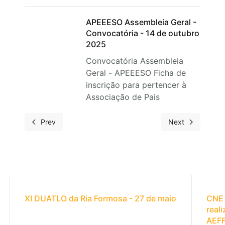
APEEESO Assembleia Geral -
Convocatória - 14 de outubro
2025
Convocatória Assembleia
Geral - APEEESO Ficha de
inscrição para pertencer à
Associação de Pais
Prev
Next
XI DUATLO da Ria Formosa - 27 de maio
CNE 
real
AEF