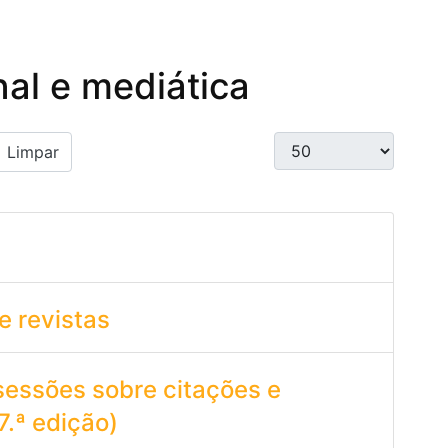
nal e mediática
Qtd. a exibir
Limpar
 e revistas
sessões sobre citações e
7.ª edição)