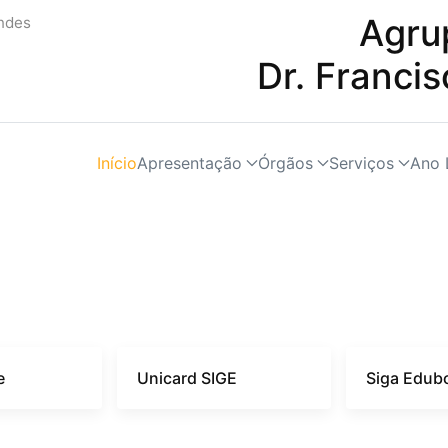
Agru
Dr. Franci
Início
Apresentação
Órgãos
Serviços
Ano 
e
Unicard SIGE
Siga Edub