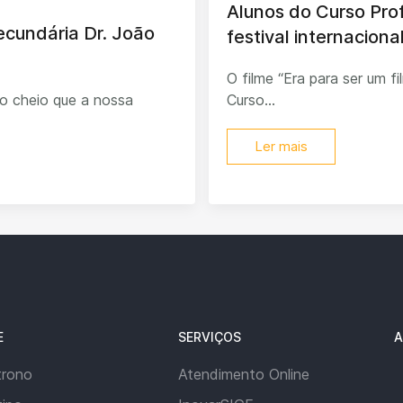
Alunos do Curso Pro
Secundária Dr. João
festival internacion
O filme “Era para ser um f
o cheio que a nossa
Curso...
Ler mais
E
SERVIÇOS
A
trono
Atendimento Online