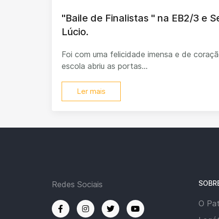
"Baile de Finalistas " na EB2/3 e 
Lúcio.
Foi com uma felicidade imensa e de coraçã
escola abriu as portas...
Ler mais
SOBR
Redes Sociais
O Pa