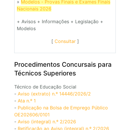
»
Modelos - Provas Finais e Exames Finais
Nacionais 2026
+ Avisos + Informações + Legislação +
Modelos
[
Consultar
]
Procedimentos Concursais para
Técnicos Superiores
Técnico de Educação Social
-
Aviso (extrato) n.º 14446/2026/2
-
Ata n.º 1
-
Publicação na Bolsa de Emprego Público
OE202606/0101
-
Aviso (integral) n.º 2/2026
-
Retificação ao Aviso (integral) n.º 2/2026