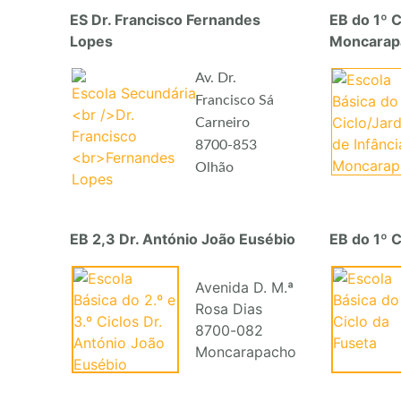
ES Dr. Francisco Fernandes
EB do 1º C
Lopes
Moncarap
Av. Dr.
Francisco Sá
Carneiro
8700-853
Olhão
EB 2,3 Dr. António João Eusébio
EB do 1º C
Avenida D. M.ª
Rosa Dias
8700-082
Moncarapacho