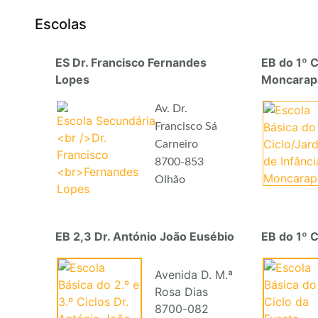
Escolas
ES Dr. Francisco Fernandes
EB do 1º C
Lopes
Moncarap
Av. Dr.
Francisco Sá
Carneiro
8700-853
Olhão
EB 2,3 Dr. António João Eusébio
EB do 1º C
Avenida D. M.ª
Rosa Dias
8700-082