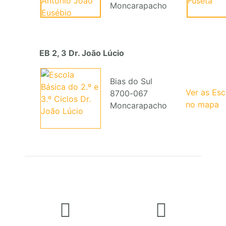
Moncarapacho
EB 2, 3 Dr. João Lúcio
Bias do Sul
Ver as Es
8700-067
no mapa
Moncarapacho