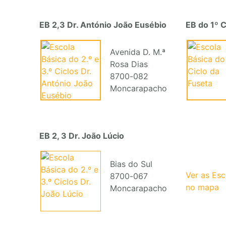
EB 2,3 Dr. António João Eusébio
EB do 1º C
Avenida D. M.ª
Rosa Dias
8700-082
Moncarapacho
EB 2, 3 Dr. João Lúcio
Bias do Sul
Ver as Es
8700-067
no mapa
Moncarapacho