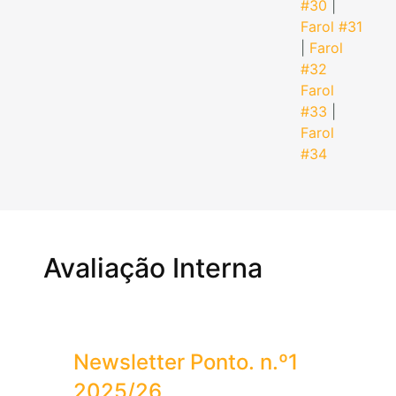
#30
|
Farol #31
|
Farol
#32
Farol
#33
|
Farol
#34
Avaliação Interna
Newsletter Ponto. n.º1
2025/26