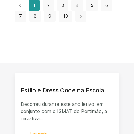
1
2
3
4
5
6
7
8
9
10
Estilo e Dress Code na Escola
Decorreu durante este ano letivo, em
conjunto com o ISMAT de Portimão, a
iniciativa...
Ler mais