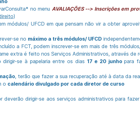
nho
varConsulta
*
no menu
AVALIAÇÕES --> Inscrições em pro
ireito
)
o em módulos/ UFCD em que pensam não vir a obter aprove
rever-se no
máximo a três módulos/ UFCD
independenteme
ncluído a FCT, podem inscrever-se em mais de três módulo
ame extra é feito nos Serviços Administrativos, através de 
dirigir-se à papelaria entre os dias
17 e 20 junho
para 
rmação
, terão que fazer a sua recuperação até à data da re
om o
calendário divulgado por cada diretor de curso
or deverão dirigir-se aos serviços administrativos para faze