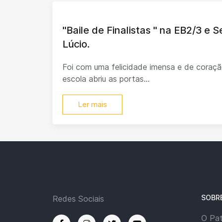
"Baile de Finalistas " na EB2/3 e 
Lúcio.
Foi com uma felicidade imensa e de coraçã
escola abriu as portas...
Ler mais
SOBR
Redes Sociais
O Pa