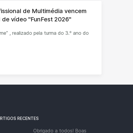
fissional de Multimédia vencem
al de vídeo "FunFest 2026"
ilme” , realizado pela turma do 3.º ano do
RTIGOS RECENTES
Obrigado a todos! Boas