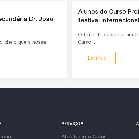
Alunos do Curso Pro
Secundária Dr. João
festival internacion
O filme “Era para ser um f
o cheio que a nossa
Curso...
Ler mais
E
SERVIÇOS
A
trono
Atendimento Online