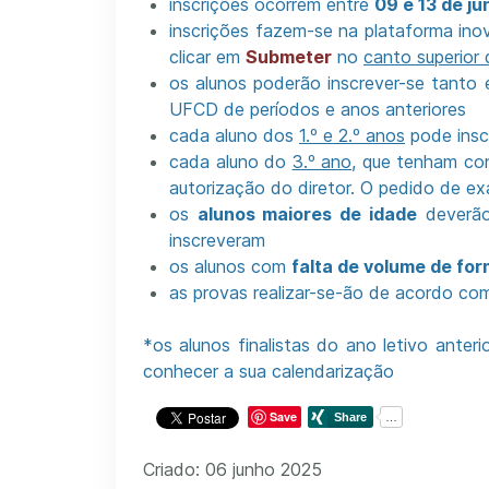
inscrições ocorrem entre
09 e 13 de ju
inscrições fazem-se na plataforma
ino
clicar em
Submeter
no
canto superior d
os alunos poderão inscrever-se tant
UFCD de períodos e anos anteriores
cada aluno dos
1.º e 2.º anos
pode insc
cada aluno do
3.º ano
, que tenham co
autorização do diretor. O pedido de ex
os
alunos maiores de idade
deverão 
inscreveram
os alunos com
falta de volume de fo
as provas realizar-se-ão de acordo c
*
os alunos finalistas do ano letivo anteri
conhecer a sua calendarização
Save
Criado: 06 junho 2025