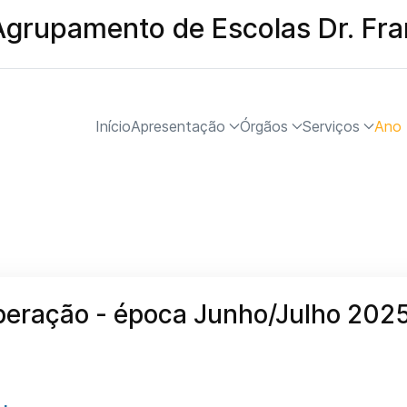
Agrupamento de Escolas Dr. Fr
Início
Apresentação
Órgãos
Serviços
Ano 
peração - época Junho/Julho 202