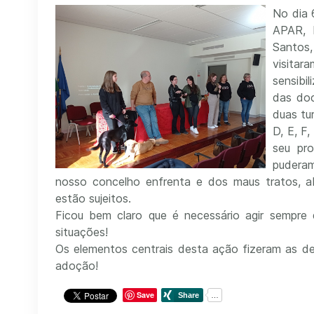
No dia 6
APAR, N
Santos
visit
sensibi
das doc
duas tu
D, E, F
seu pro
puderam
nosso concelho enfrenta e dos maus tratos, a
estão sujeitos.
Ficou bem claro que é necessário agir sempre
situações!
Os elementos centrais desta ação fizeram as de
adoção!
Save