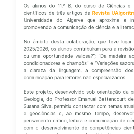
Os alunos do 11.º B, do curso de Ciências e T
científicos de três artigos da
Revista UAlgorit
Universidade do Algarve que aproxima a i
promovendo a comunicação de ciência e a literacia
No âmbito desta colaboração, que teve lugar
2025/2026, os alunos contribuíram para a revisão d
ou uma oportunidade valiosa?”; “Da madeira ao
condicionadores e champôs” e “Variações sazona
a clareza da linguagem, a compreensão dos 
comunicação para leitores não especializados.
Este projeto, desenvolvido sob orientação da p
Geologia, do Professor Emanuel Bettencourt de 
Susana Silva, permitiu contactar com temas atua
e geociências e, ao mesmo tempo, desenvolver
pensamento crítico, leitura e comunicação de ci
com o desenvolvimento de competências científ