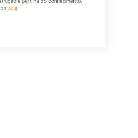
strução e partilha do conhecimento.
tada
aqui.