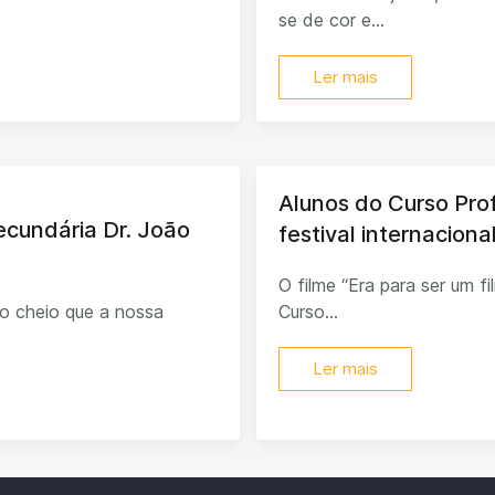
se de cor e...
Ler mais
Alunos do Curso Pro
Secundária Dr. João
festival internacion
O filme “Era para ser um f
o cheio que a nossa
Curso...
Ler mais