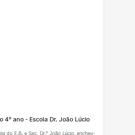
o 4º ano - Escola Dr. João Lúcio
la do E.B. e Sec. Dr.º João Lúcio, encheu-