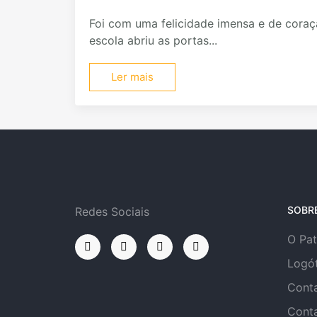
Foi com uma felicidade imensa e de coraç
escola abriu as portas...
Ler mais
SOBR
Redes Sociais
O Pa
Logó
Cont
Cont