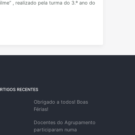
ilme” , realizado pela turma do 3.º ano do
RTIGOS RECENTES
Obrigado a todos! Boas
Férias!
Docentes do Agrupamento
participaram numa