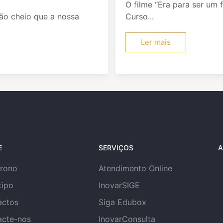
O filme “Era para ser um f
ão cheio que a nossa
Curso...
Ler mais
E
SERVIÇOS
A
trono
Atendimento Online
tipo
InovarSIGE
actos
Siga Edubox
acte-nos
InovarConsulta