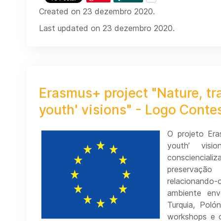
Created on 23 dezembro 2020.
Last updated on 23 dezembro 2020.
Erasmus+ project "Nature, tra
youth' visions" - Logo Conte
O projeto Era
youth’ visi
conscienciali
preservação
relacionando
ambiente envo
Turquia, Polón
workshops e o