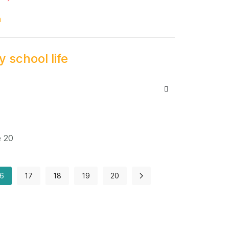
m
 school life
e 20
6
17
18
19
20