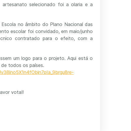
artesanato selecionado foi a olaria e a
de Escola no âmbito do Plano Nacional das
mento escolar foi convidado, em maio/junho
cnico contratado para o efeito, com a
iassem um logo para o projeto. Aqui está o
s de todos os países.
Uv38lno5X1n4fObjn7pIa_9brgu8re-
avor vota!!