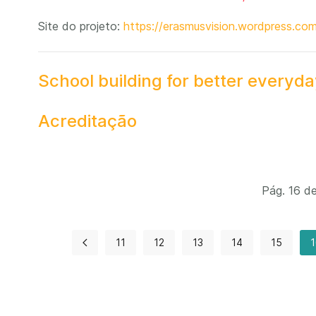
Site do projeto:
https://erasmusvision.wordpress.co
School building for better everyday
Acreditação
Pág. 16 d
11
12
13
14
15
1