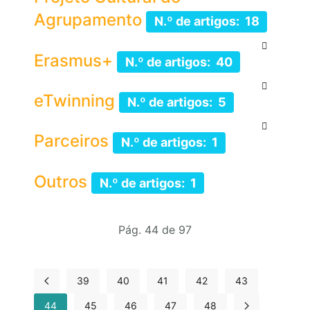
Agrupamento
N.º de artigos: 18
Erasmus+
N.º de artigos: 40
eTwinning
N.º de artigos: 5
Parceiros
N.º de artigos: 1
Outros
N.º de artigos: 1
Pág. 44 de 97
39
40
41
42
43
44
45
46
47
48