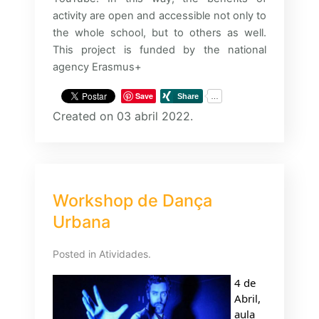
activity are open and accessible not only to
the whole school, but to others as well.
This project is funded by the national
agency Erasmus+
Save
Created on 03 abril 2022.
Workshop de Dança
Urbana
Posted in
Atividades
.
4 de 
Abril, 
aula 