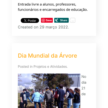
Entrada livre a alunos, professores, 
funcionários e encarregados de educação.
Save
Created on 29 março 2022.
Dia Mundial da Árvore
Posted in
Projetos e Atividades
.
No
dia
21
de