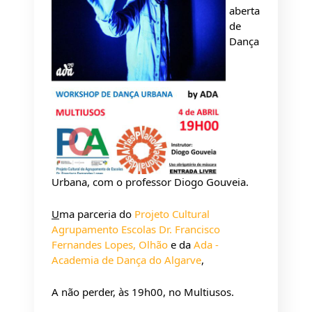
aberta 
de 
Dança 
Urbana, 
com o professor
 Diogo Gouveia.
U
ma parceria do 
Projeto Cultural 
Agrupamento Escolas Dr. Francisco 
Fernandes Lopes, Olhão
 e da 
Ada - 
Academia de Dança do Algarve
,
A não perder, às 19h00, no Multiusos.