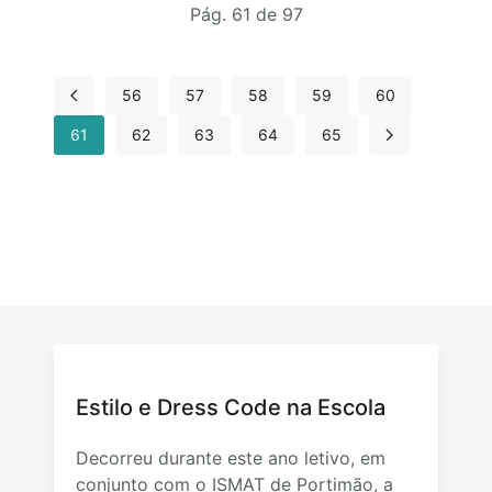
Pág. 61 de 97
56
57
58
59
60
61
62
63
64
65
Estilo e Dress Code na Escola
Decorreu durante este ano letivo, em
conjunto com o ISMAT de Portimão, a