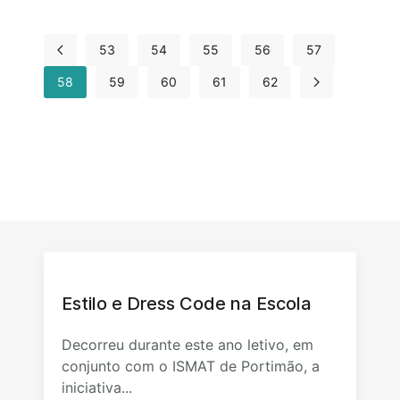
53
54
55
56
57
58
59
60
61
62
Estilo e Dress Code na Escola
Decorreu durante este ano letivo, em
conjunto com o ISMAT de Portimão, a
iniciativa...