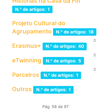
Histórias na Casa da Fifi
N.º de artigos: 1
Projeto Cultural do
Agrupamento
N.º de artigos: 18
Erasmus+
N.º de artigos: 40
eTwinning
N.º de artigos: 5
Parceiros
N.º de artigos: 1
Outros
N.º de artigos: 1
Pág. 58 de 97