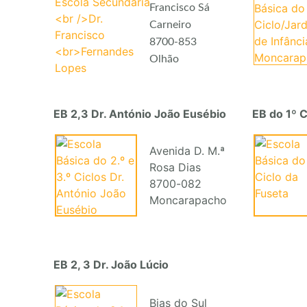
Francisco Sá
Carneiro
8700-853
Olhão
EB 2,3 Dr. António João Eusébio
EB do 1º C
Avenida D. M.ª
Rosa Dias
8700-082
Moncarapacho
EB 2, 3 Dr. João Lúcio
Bias do Sul