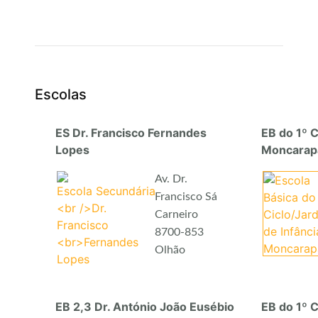
Escolas
ES Dr. Francisco Fernandes
EB do 1º C
Lopes
Moncarap
Av. Dr.
Francisco Sá
Carneiro
8700-853
Olhão
EB 2,3 Dr. António João Eusébio
EB do 1º C