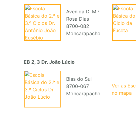
Avenida D. M.ª
Rosa Dias
8700-082
Moncarapacho
EB 2, 3 Dr. João Lúcio
Bias do Sul
Ver as Es
8700-067
no mapa
Moncarapacho