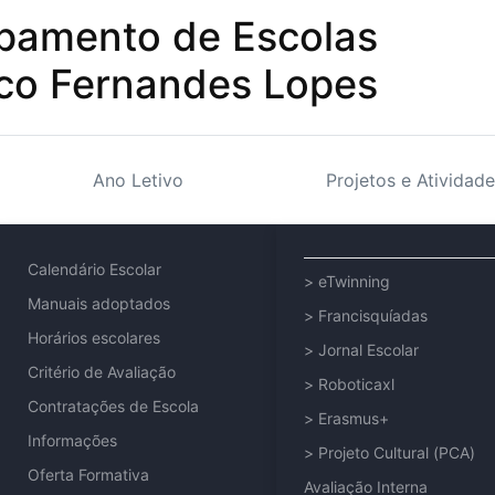
pamento de Escolas
sco Fernandes Lopes
Ano Letivo
Projetos e Atividade
Calendário Escolar
> eTwinning
Manuais adoptados
> Francisquíadas
Horários escolares
> Jornal Escolar
Critério de Avaliação
> Roboticaxl
Contratações de Escola
> Erasmus+
Informações
> Projeto Cultural (PCA)
Oferta Formativa
Avaliação Interna