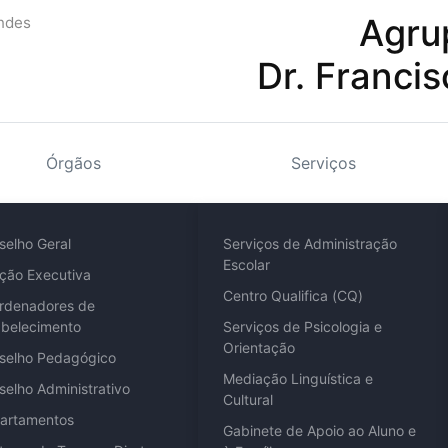
Agru
Dr. Franci
Órgãos
Serviços
selho Geral
Serviços de Administração
Escolar
eção Executiva
Centro Qualifica (CQ)
rdenadores de
abelecimento
Serviços de Psicologia e
Orientação
selho Pedagógico
Mediação Linguística e
selho Administrativo
Cultural
artamentos
Gabinete de Apoio ao Aluno e