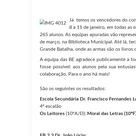
Já temos os vencedores do con
8 a 11 de janeiro, em todas as
265 alunos. As equipas apuradas vão represent
de março, na Biblioteca Municipal. Até lá, ter
Grande Batalha, onde as armas são os livros 
A equipa das BE agradece publicamente a tod
fosse possível: aos alunos pela sua entusia
colaboração. Para o ano há mais!
São os seguintes os resultados:
Escola Secundária Dr. Francisco Fernandes L
4º escalão
Os Leitores
(10ºA/D);
Moral das Letras (10ºF
EB 2.3 Dr. João Lúcio: