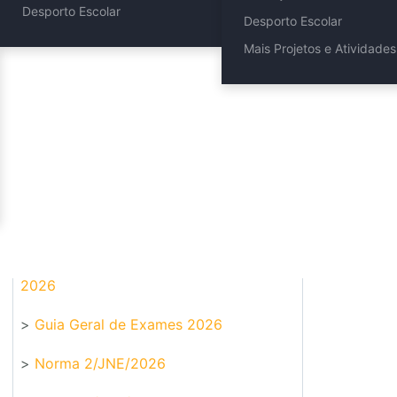
Desporto Escolar
Desporto Escolar
Exames e Provas | 2026
Mais Projetos e Atividades
>
Regulamento das Provas de Avaliação
Externa e das Provas de Equivalência à
Frequência dos Ensinos Básico e
Secundário para o ano letivo de 2025-
2026
>
Guia Geral de Exames 2026
>
Norma 2/JNE/2026