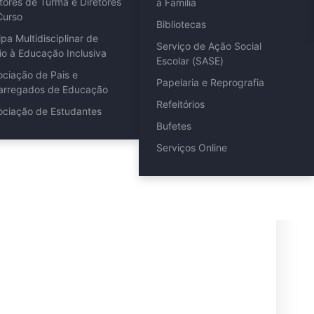
tores de Turma e Diretores
à Família
Curso
Bibliotecas
pa Multidisciplinar de
Serviço de Ação Social
io à Educação Inclusiva
º fase
Escolar (SASE)
ociação de Pais e
Papelaria e Reprografia
arregados de Educação
Refeitórios
ociação de Estudantes
Bufetes
Serviços Online