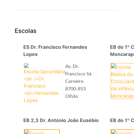
Escolas
ES Dr. Francisco Fernandes
EB do 1º C
Lopes
Moncarap
Av. Dr.
Francisco Sá
Carneiro
8700-853
Olhão
EB 2,3 Dr. António João Eusébio
EB do 1º C