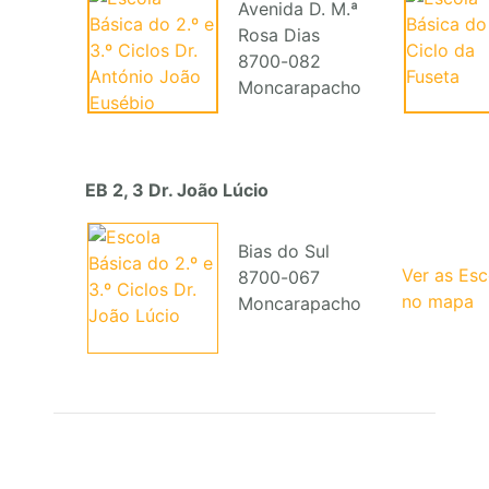
Avenida D. M.ª
Rosa Dias
8700-082
Moncarapacho
EB 2, 3 Dr. João Lúcio
Bias do Sul
Ver as Es
8700-067
no mapa
Moncarapacho