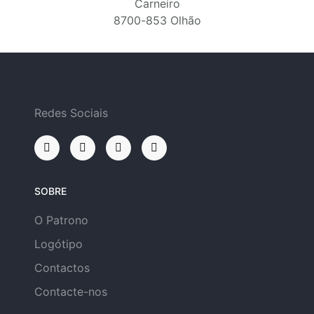
Carneiro
8700-853 Olhão
Redes Sociais
SOBRE
O Patrono
Logótipo
Contactos
Contacte-nos