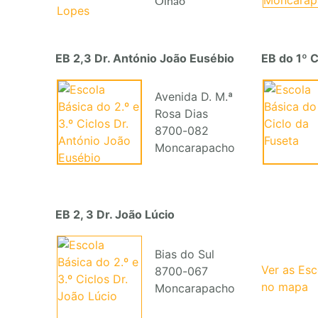
Olhão
EB 2,3 Dr. António João Eusébio
EB do 1º C
Avenida D. M.ª
Rosa Dias
8700-082
Moncarapacho
EB 2, 3 Dr. João Lúcio
Bias do Sul
Ver as Es
8700-067
no mapa
Moncarapacho