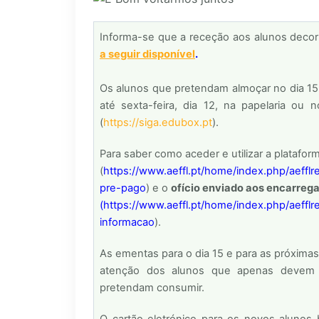
Informa-se que a receção aos alunos decor
a seguir disponível
.
Os alunos que pretendam almoçar no dia 15
até sexta-feira, dia 12, na papelaria ou 
(
https://siga.edubox.pt
).
Para saber como aceder e utilizar a platafo
(
https://www.aeffl.pt/home/index.php/aeff
pre-pago
) e o
ofício enviado aos encarreg
(
https://www.aeffl.pt/home/index.php/aeff
informacao
).
As ementas para o dia 15 e para as próxim
atenção dos alunos que apenas devem r
pretendam consumir.
O cartão eletrónico para os novos alunos