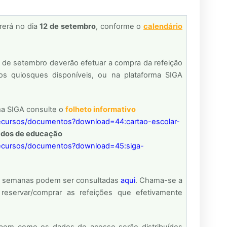
rerá no dia
12 de setembro
, conforme o
c
alen
dário
 de setembro deverão efetuar a compra da refeição
nos quiosques disponíveis, ou na plataforma SIGA
rma SIGA consulte o
folheto informativo
lrecursos/documentos?download=44:cartao-escolar-
ados de educação
lrecursos/documentos?download=45:siga-
as semanas podem ser consultadas
aqui
.
Chama-se a
eservar/comprar as refeições que efetivamente
 bem como os dados de acesso serão distribuídos