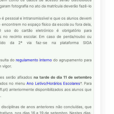
aram fotografia no ato da matrícula deverão fazê-lo
 é pessoal e intransmissível e que os alunos devem
 encontrem no espaço físico da escola ou fora dela,
O uso do cartão eletrónico é obrigatório para
s no recinto escolar. Em caso de perda/roubo ou
edido da 2ª via faz-se na plataforma SIGA
sulta do
regulamento interno
do agrupamento para
 vigor.
tes serão afixados
na tarde do dia 11 de setembro
izados no menu
Ano Letivo/Horários Escolares
*. Para
fl.pt) anteriormente disponibilizados aos alunos que
.
isciplinas de anos anteriores não concluídas, que
trativos, nos dias 16 a 19 de setembro. Nestes dias,