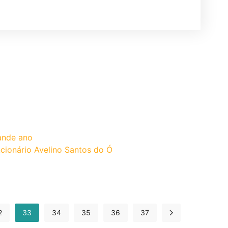
ande ano
cionário Avelino Santos do Ó
2
33
34
35
36
37