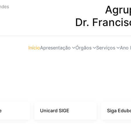
Agru
Dr. Franci
Início
Apresentação
Órgãos
Serviços
Ano 
e
Unicard SIGE
Siga Edub